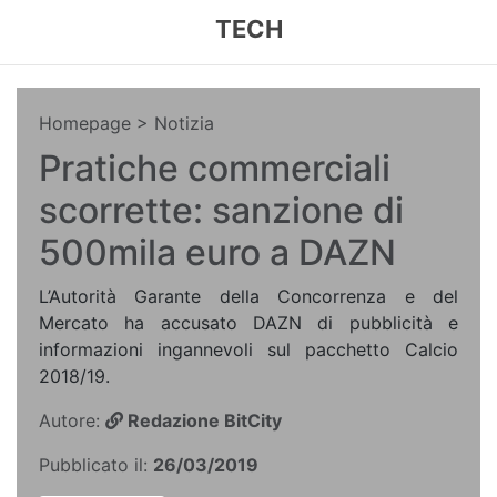
TECH
Homepage
> Notizia
Pratiche commerciali
scorrette: sanzione di
500mila euro a DAZN
L’Autorità Garante della Concorrenza e del
Mercato ha accusato DAZN di pubblicità e
informazioni ingannevoli sul pacchetto Calcio
2018/19.
Autore:
Redazione BitCity
Pubblicato il:
26/03/2019