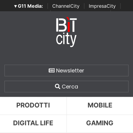
▾ G11 Media:
|
ChannelCity
|
ImpresaCity
|
SecurityOpenLab
|
Italian Channel Awards
|
Italian
Project Awards
|
Italian Security Awards
|
...
Newsletter
Cerca
PRODOTTI
MOBILE
DIGITAL LIFE
GAMING