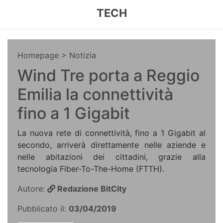
TECH
Homepage
> Notizia
Wind Tre porta a Reggio
Emilia la connettività
fino a 1 Gigabit
La nuova rete di connettività, fino a 1 Gigabit al
secondo, arriverà direttamente nelle aziende e
nelle abitazioni dei cittadini, grazie alla
tecnologia Fiber-To-The-Home (FTTH).
Autore:
Redazione BitCity
Pubblicato il:
03/04/2019