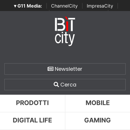
▾ G11 Media:
|
ChannelCity
|
ImpresaCity
|
SecurityOpenLab
|
Italian Channel Awards
|
Italian
Project Awards
|
Italian Security Awards
|
...
Newsletter
Cerca
PRODOTTI
MOBILE
DIGITAL LIFE
GAMING