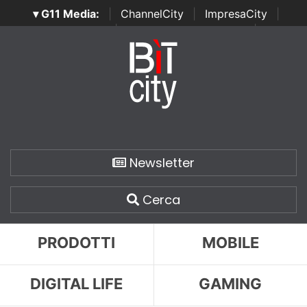
▾ G11 Media:
|
ChannelCity
|
ImpresaCity
|
SecurityOpenLab
|
Italian Channel Awards
|
Italian
Project Awards
|
Italian Security Awards
|
...
Newsletter
Cerca
PRODOTTI
MOBILE
DIGITAL LIFE
GAMING