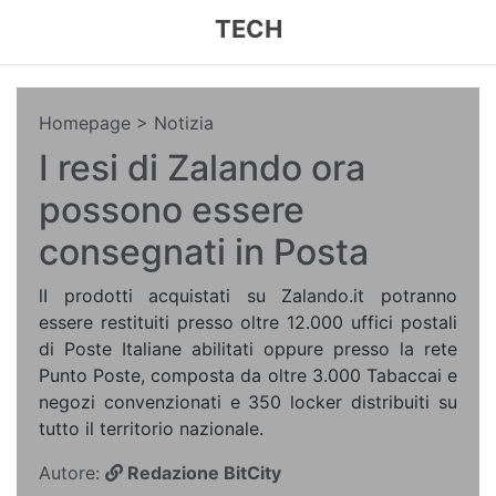
TECH
Homepage
> Notizia
I resi di Zalando ora
possono essere
consegnati in Posta
lI prodotti acquistati su Zalando.it potranno
essere restituiti presso oltre 12.000 uffici postali
di Poste Italiane abilitati oppure presso la rete
Punto Poste, composta da oltre 3.000 Tabaccai e
negozi convenzionati e 350 locker distribuiti su
tutto il territorio nazionale.
Autore:
Redazione BitCity