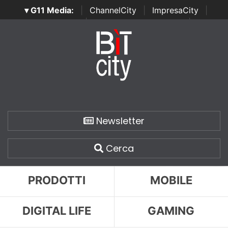
▾ G11 Media:
|
ChannelCity
|
ImpresaCity
|
SecurityOpenLab
|
Italian Channel Awards
|
Italian
Project Awards
|
Italian Security Awards
|
...
Newsletter
Cerca
PRODOTTI
MOBILE
DIGITAL LIFE
GAMING