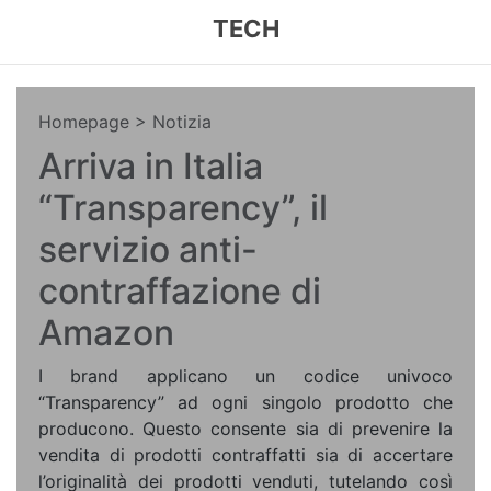
TECH
Homepage
> Notizia
Arriva in Italia
“Transparency”, il
servizio anti-
contraffazione di
Amazon
I brand applicano un codice univoco
“Transparency” ad ogni singolo prodotto che
producono. Questo consente sia di prevenire la
vendita di prodotti contraffatti sia di accertare
l’originalità dei prodotti venduti, tutelando così