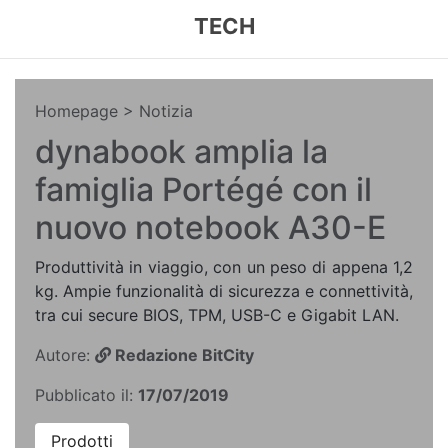
TECH
Homepage
> Notizia
dynabook amplia la
famiglia Portégé con il
nuovo notebook A30-E
Produttività in viaggio, con un peso di appena 1,2
kg. Ampie funzionalità di sicurezza e connettività,
tra cui secure BIOS, TPM, USB-C e Gigabit LAN.
Autore:
Redazione BitCity
Pubblicato il:
17/07/2019
Prodotti