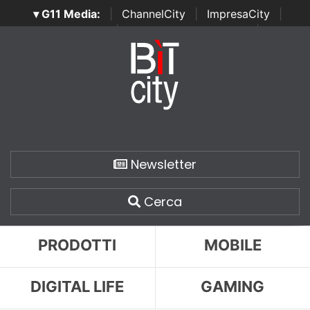
▾ G11 Media:
|
ChannelCity
|
ImpresaCity
|
SecurityOpenLab
|
Italian Channel Awards
|
Italian
Project Awards
|
Italian Security Awards
|
...
Newsletter
Cerca
PRODOTTI
MOBILE
DIGITAL LIFE
GAMING