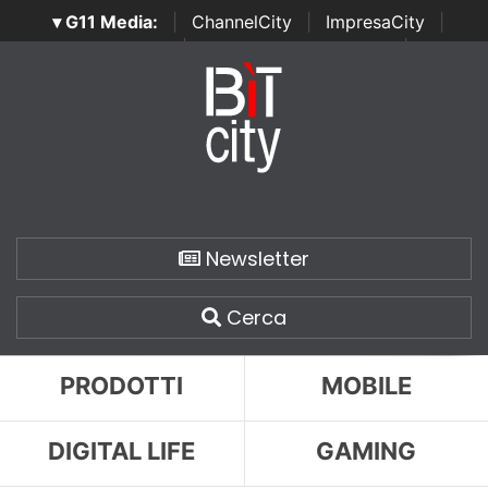
▾ G11 Media:
|
ChannelCity
|
ImpresaCity
|
SecurityOpenLab
|
Italian Channel Awards
|
Italian
Project Awards
|
Italian Security Awards
|
...
Newsletter
Cerca
PRODOTTI
MOBILE
DIGITAL LIFE
GAMING