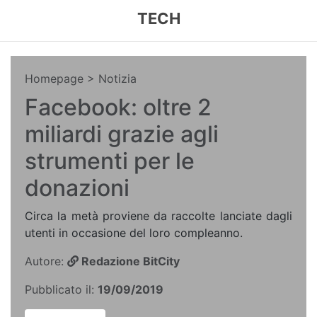
TECH
Homepage
> Notizia
Facebook: oltre 2
miliardi grazie agli
strumenti per le
donazioni
Circa la metà proviene da raccolte lanciate dagli
utenti in occasione del loro compleanno.
Autore:
Redazione BitCity
Pubblicato il:
19/09/2019