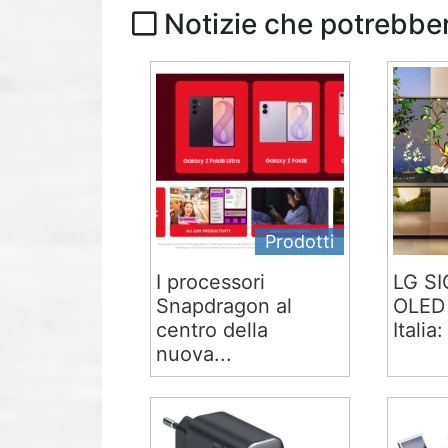
Notizie che potrebber
Prodotti
I processori
LG S
Snapdragon al
OLED 
centro della
Italia:
nuova...