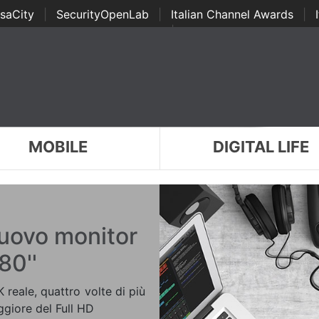
saCity
|
SecurityOpenLab
|
Italian Channel Awards
|
Awards
|
...
MOBILE
DIGITAL LIFE
uovo monitor
80''
K reale, quattro volte di più
ggiore del Full HD