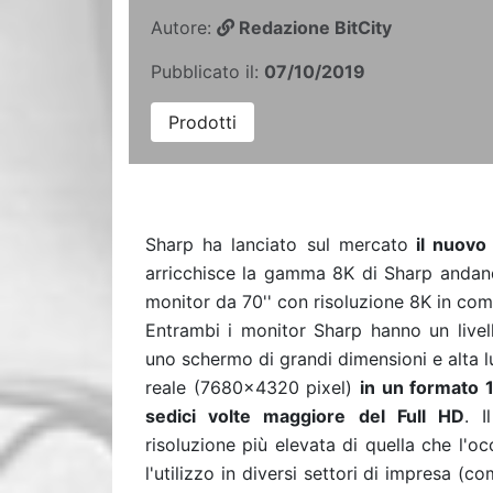
Autore:
Redazione BitCity
Pubblicato il:
07/10/2019
Prodotti
Sharp ha lanciato sul mercato
il nuovo
arricchisce la gamma 8K di Sharp andan
monitor da 70'' con risoluzione 8K in co
Entrambi i monitor Sharp hanno un livell
uno schermo di grandi dimensioni e alta 
reale (7680x4320 pixel)
in un formato 
sedici volte maggiore del Full HD
.
I
risoluzione più elevata di quella che l'
l'utilizzo in diversi settori di impresa
(com