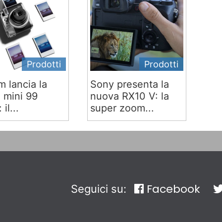
Prodotti
Prodotti
lm lancia la
Sony presenta la
x mini 99
nuova RX10 V: la
 il...
super zoom...
Facebook
Seguici su: