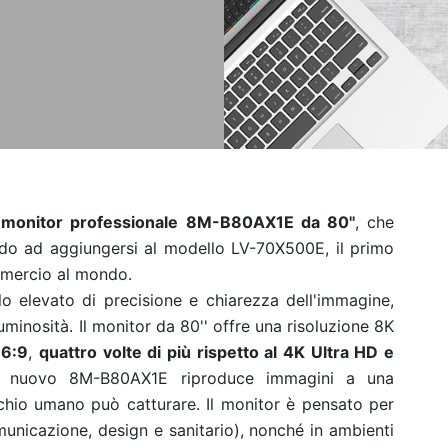
 monitor professionale 8M-B80AX1E da 80''
, che
do ad aggiungersi al modello LV-70X500E, il primo
mmercio al mondo.
o elevato di precisione e chiarezza dell'immagine,
luminosità.
Il monitor da 80'' offre una risoluzione 8K
16:9
,
quattro volte di più rispetto al 4K Ultra HD e
l nuovo
8M-B80AX1E
riproduce immagini a una
occhio umano può catturare. Il monitor è pensato per
unicazione, design e sanitario), nonché in ambienti