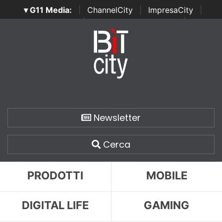
▾ G11 Media:
|
ChannelCity
|
ImpresaCity
|
SecurityOpenLab
|
Italian Channel Awards
|
Italian
Project Awards
|
Italian Security Awards
|
...
Newsletter
Cerca
PRODOTTI
MOBILE
DIGITAL LIFE
GAMING