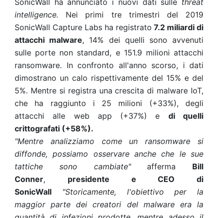
SonicWall ha
annunciato i nuovi dati sulle
threat
intelligence.
Nei primi tre trimestri del 2019
SonicWall Capture Labs ha registrato
7.2 miliardi di
attacchi malware
, 14% dei quelli sono avvenuti
sulle porte non standard, e 151.9 milioni attacchi
ransomware. In confronto all'anno scorso, i dati
dimostrano un calo rispettivamente del 15% e del
5%. Mentre si registra una crescita di malware IoT,
che ha raggiunto i 25 milioni (+33%), degli
attacchi alle web app (+37%) e
di quelli
crittografati (+58%).
"Mentre analizziamo come un ransomware si
diffonde, possiamo osservare anche che le sue
tattiche sono cambiate"
afferma
Bill
Conner
,
presidente e CEO di
SonicWall
"Storicamente, l'obiettivo per la
maggior parte dei creatori del malware era la
quantità di infezioni prodotte, mentre adesso il