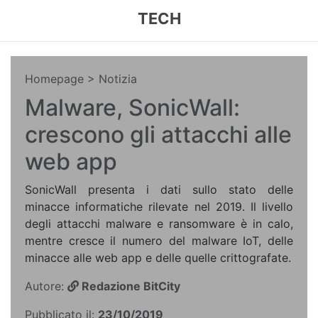
TECH
Homepage
> Notizia
Malware, SonicWall:
crescono gli attacchi alle
web app
SonicWall presenta i dati sullo stato delle
minacce informatiche rilevate nel 2019. Il livello
degli attacchi malware e ransomware è in calo,
mentre cresce il numero del malware IoT, delle
minacce alle web app e delle quelle crittografate.
Autore:
Redazione BitCity
Pubblicato il:
23/10/2019