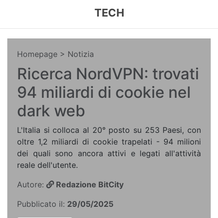
TECH
Homepage
> Notizia
Ricerca NordVPN: trovati
94 miliardi di cookie nel
dark web
L'Italia si colloca al 20° posto su 253 Paesi, con
oltre 1,2 miliardi di cookie trapelati - 94 milioni
dei quali sono ancora attivi e legati all'attività
reale dell'utente.
Autore:
Redazione BitCity
Pubblicato il:
29/05/2025