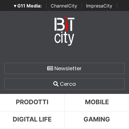
▾ G11 Media:
|
ChannelCity
|
ImpresaCity
|
SecurityOpenLab
|
Italian Channel Awards
|
Italian
Project Awards
|
Italian Security Awards
|
...
Newsletter
Cerca
PRODOTTI
MOBILE
DIGITAL LIFE
GAMING