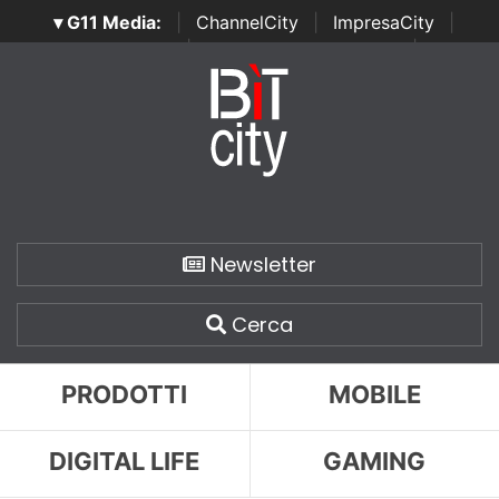
▾ G11 Media:
|
ChannelCity
|
ImpresaCity
|
SecurityOpenLab
|
Italian Channel Awards
|
Italian
Project Awards
|
Italian Security Awards
|
...
Newsletter
Cerca
PRODOTTI
MOBILE
DIGITAL LIFE
GAMING