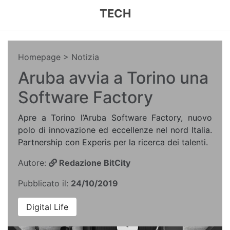
TECH
Homepage
> Notizia
Aruba avvia a Torino una
Software Factory
Apre a Torino l’Aruba Software Factory, nuovo
polo di innovazione ed eccellenze nel nord Italia.
Partnership con Experis per la ricerca dei talenti.
Autore:
Redazione BitCity
Pubblicato il:
24/10/2019
Digital Life