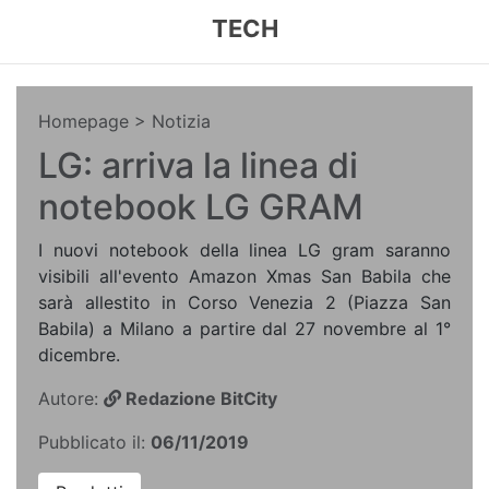
TECH
Homepage
> Notizia
LG: arriva la linea di
notebook LG GRAM
I nuovi notebook della linea LG gram saranno
visibili all'evento Amazon Xmas San Babila che
sarà allestito in Corso Venezia 2 (Piazza San
Babila) a Milano a partire dal 27 novembre al 1°
dicembre.
Autore:
Redazione BitCity
Pubblicato il:
06/11/2019