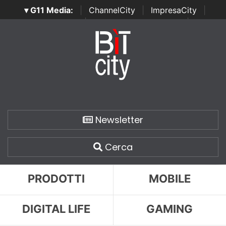
▾ G11 Media:
|
ChannelCity
|
ImpresaCity
|
SecurityOpenLab
|
Italian Channel Awards
|
Italian
Project Awards
|
Italian Security Awards
|
...
Newsletter
Cerca
PRODOTTI
MOBILE
DIGITAL LIFE
GAMING