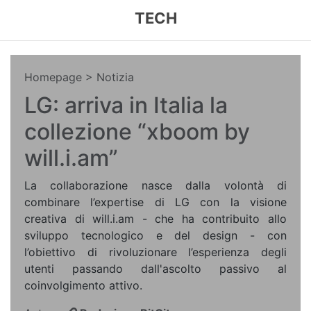
TECH
Homepage
> Notizia
LG: arriva in Italia la
collezione “xboom by
will.i.am”
La collaborazione nasce dalla volontà di
combinare l’expertise di LG con la visione
creativa di will.i.am - che ha contribuito allo
sviluppo tecnologico e del design - con
l’obiettivo di rivoluzionare l’esperienza degli
utenti passando dall'ascolto passivo al
coinvolgimento attivo.