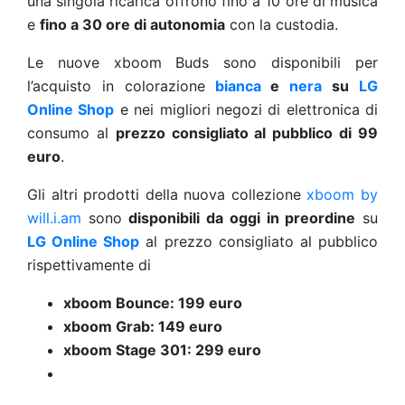
una singola ricarica offrono fino a 10 ore di musica
e
fino a 30 ore di autonomia
con la custodia.
Le nuove xboom Buds sono disponibili per
l’acquisto in colorazione
bianca
e
nera
su
LG
Online Shop
e nei migliori negozi di elettronica di
consumo al
prezzo consigliato al pubblico di 99
euro
.
Gli altri prodotti della nuova collezione
xboom by
will.i.am
sono
disponibili da oggi in preordine
su
LG Online Shop
al prezzo consigliato al pubblico
rispettivamente di
xboom Bounce: 199 euro
xboom Grab: 149 euro
xboom Stage 301: 299 euro