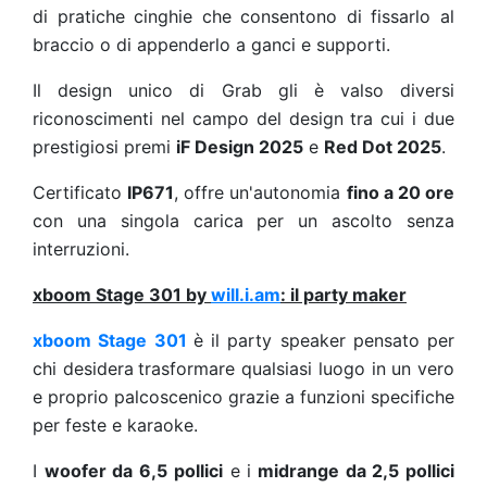
di pratiche cinghie che consentono di fissarlo al
braccio o di appenderlo a ganci e supporti.
Il design unico di Grab gli è valso diversi
riconoscimenti nel campo del design tra cui i due
prestigiosi premi
iF Design 2025
e
Red Dot 2025
.
Certificato
IP671
, offre un'autonomia
fino a 20 ore
con una singola carica per un ascolto senza
interruzioni.
xboom Stage 301 by
will.i.am
: il party maker
xboom Stage 301
è il party speaker pensato per
chi desidera
trasformare qualsiasi luogo in un vero
e proprio palcoscenico grazie a funzioni specifiche
per feste e karaoke.
I
woofer da 6,5 pollici
e i
midrange da 2,5 pollici