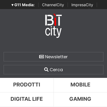
▾ G11 Media:
|
ChannelCity
|
ImpresaCity
|
SecurityOpenLab
|
Italian Channel Awards
|
Italian
Project Awards
|
Italian Security Awards
|
...
Newsletter
Cerca
PRODOTTI
MOBILE
DIGITAL LIFE
GAMING