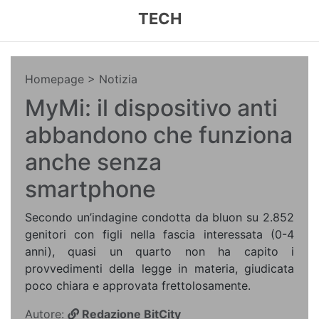
TECH
Homepage
> Notizia
MyMi: il dispositivo anti
abbandono che funziona
anche senza
smartphone
Secondo un’indagine condotta da bluon su 2.852
genitori con figli nella fascia interessata (0-4
anni), quasi un quarto non ha capito i
provvedimenti della legge in materia, giudicata
poco chiara e approvata frettolosamente.
Autore:
Redazione BitCity