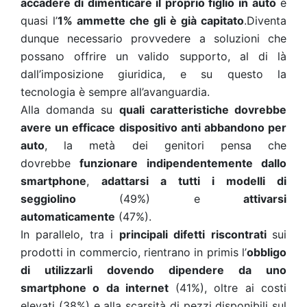
accadere di dimenticare il proprio figlio
in auto
e
quasi l’
1% ammette che gli è già capitato
.
Diventa
dunque necessario provvedere a soluzioni che
possano offrire un valido supporto, al di là
dall’imposizione giuridica, e su questo la
tecnologia è sempre all’avanguardia.
Alla domanda su
quali caratteristiche dovrebbe
avere un efficace dispositivo anti abbandono per
auto
, la metà dei genitori pensa che
dovrebbe
funzionare indipendentemente dallo
smartphone
,
adattarsi a tutti i modelli di
seggiolino
(49%) e
attivarsi
automaticamente
(47%).
In parallelo, tra i
principali difetti riscontrati
sui
prodotti in commercio, rientrano in primis l’
obbligo
di utilizzarli dovendo dipendere da uno
smartphone o da internet
(41%), oltre ai costi
elevati (38%) e alla scarsità di pezzi disponibili sul