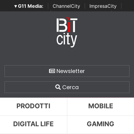
▾ G11 Media:
|
ChannelCity
|
ImpresaCity
|
SecurityOpenLab
|
Italian Channel Awards
|
Italian
Project Awards
|
Italian Security Awards
|
...
Newsletter
Cerca
PRODOTTI
MOBILE
DIGITAL LIFE
GAMING