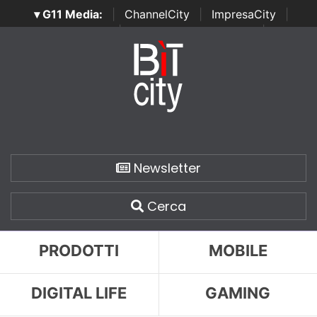
▾ G11 Media:
|
ChannelCity
|
ImpresaCity
|
SecurityOpenLab
|
Italian Channel Awards
|
Italian
Project Awards
|
Italian Security Awards
|
...
Newsletter
Cerca
PRODOTTI
MOBILE
DIGITAL LIFE
GAMING