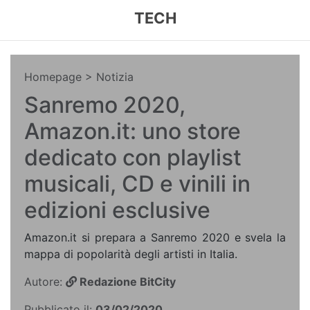
TECH
Homepage
> Notizia
Sanremo 2020,
Amazon.it: uno store
dedicato con playlist
musicali, CD e vinili in
edizioni esclusive
Amazon.it si prepara a Sanremo 2020 e svela la
mappa di popolarità degli artisti in Italia.
Autore:
Redazione BitCity
Pubblicato il:
03/02/2020