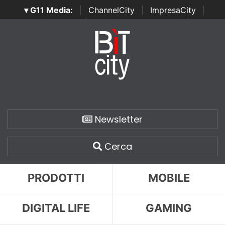
▾ G11 Media:
|
ChannelCity
|
ImpresaCity
|
SecurityOpenLab
|
Italian Channel Awards
|
Italian
Project Awards
|
Italian Security Awards
|
...
Newsletter
Cerca
PRODOTTI
MOBILE
DIGITAL LIFE
GAMING