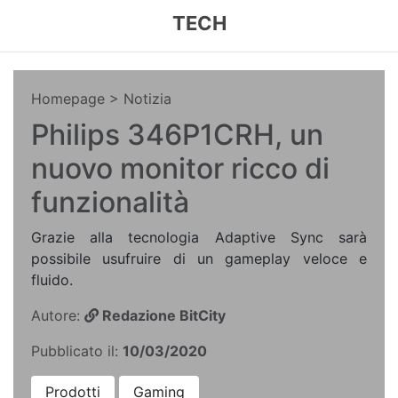
TECH
Homepage
> Notizia
Philips 346P1CRH, un
nuovo monitor ricco di
funzionalità
Grazie alla tecnologia Adaptive Sync sarà
possibile usufruire di un gameplay veloce e
fluido.
Autore:
Redazione BitCity
Pubblicato il:
10/03/2020
Prodotti
Gaming