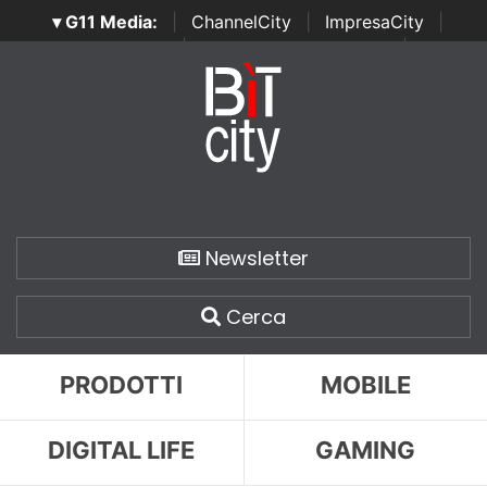
▾ G11 Media:
|
ChannelCity
|
ImpresaCity
|
SecurityOpenLab
|
Italian Channel Awards
|
Italian
Project Awards
|
Italian Security Awards
|
...
Newsletter
Cerca
PRODOTTI
MOBILE
DIGITAL LIFE
GAMING