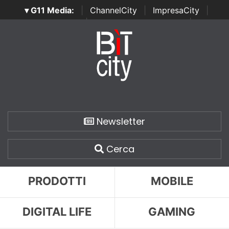
▾ G11 Media:
|
ChannelCity
|
ImpresaCity
|
SecurityOpenLab
|
Italian Channel Awards
|
Italian
Project Awards
|
Italian Security Awards
|
...
Newsletter
Cerca
PRODOTTI
MOBILE
DIGITAL LIFE
GAMING