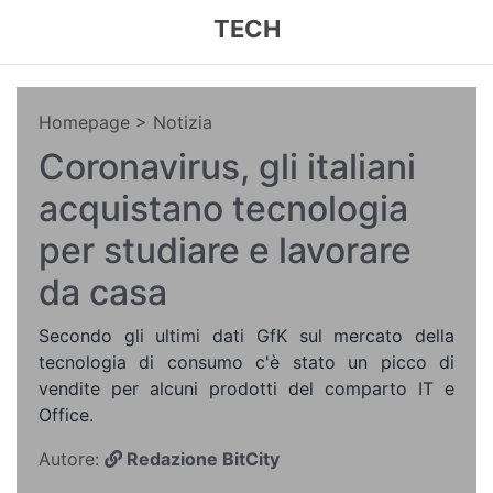
TECH
Homepage
> Notizia
Coronavirus, gli italiani
acquistano tecnologia
per studiare e lavorare
da casa
Secondo gli ultimi dati GfK sul mercato della
tecnologia di consumo c'è stato un picco di
vendite per alcuni prodotti del comparto IT e
Office.
Autore:
Redazione BitCity