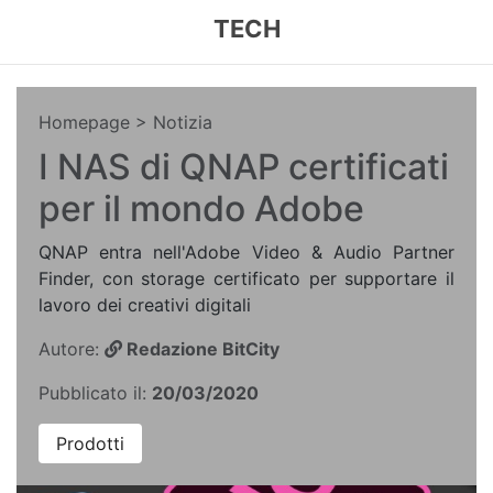
TECH
Homepage
> Notizia
I NAS di QNAP certificati
per il mondo Adobe
QNAP entra nell'Adobe Video & Audio Partner
Finder, con storage certificato per supportare il
lavoro dei creativi digitali
Autore:
Redazione BitCity
Pubblicato il:
20/03/2020
Prodotti