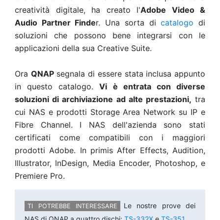
creatività digitale, ha creato l'
Adobe Video &
Audio Partner Finde
r. Una sorta di
catalogo
di
soluzioni che possono bene integrarsi con le
applicazioni della sua Creative Suite.
Ora
QNAP
segnala di essere stata inclusa appunto
in questo catalogo.
Vi è entrata con diverse
soluzioni di archiviazione ad alte prestazioni,
tra
cui NAS e prodotti Storage Area Network su IP e
Fibre Channel. I NAS dell'azienda sono stati
certificati come compatibili con i maggiori
prodotti Adobe. In primis After Effects, Audition,
Illustrator, InDesign, Media Encoder, Photoshop, e
Premiere Pro.
Le nostre prove dei
NAS di QNAP a quattro dischi:
TS-332X
e
TS-351
.