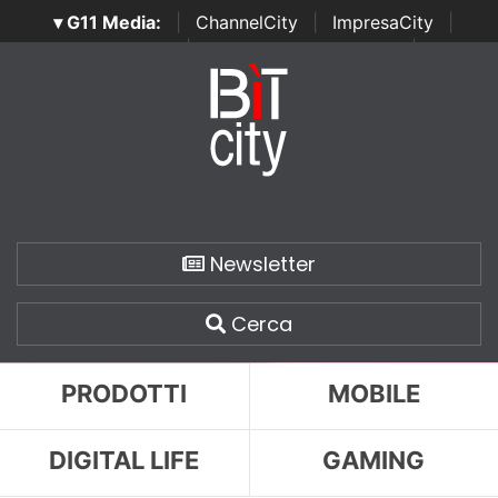
▾ G11 Media:
|
ChannelCity
|
ImpresaCity
|
SecurityOpenLab
|
Italian Channel Awards
|
Italian
Project Awards
|
Italian Security Awards
|
...
Newsletter
Cerca
PRODOTTI
MOBILE
DIGITAL LIFE
GAMING