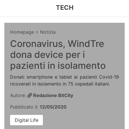
TECH
Homepage
> Notizia
Coronavirus, WindTre
dona device per i
pazienti in isolamento
Donati smartphone e tablet ai pazienti Covid-19
ricoverati in isolamento in 75 ospedali italiani.
Autore:
Redazione BitCity
Pubblicato il:
12/05/2020
Digital Life