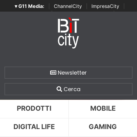
▾ G11 Media:
|
ChannelCity
|
ImpresaCity
|
SecurityOpenLab
|
Italian Channel Awards
|
Italian
Project Awards
|
Italian Security Awards
|
...
Newsletter
Cerca
PRODOTTI
MOBILE
DIGITAL LIFE
GAMING