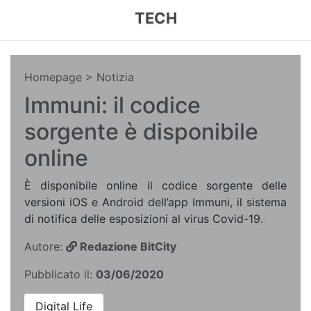
TECH
Homepage
> Notizia
Immuni: il codice
sorgente è disponibile
online
È disponibile online il codice sorgente delle
versioni iOS e Android dell’app Immuni, il sistema
di notifica delle esposizioni al virus Covid-19.
Autore:
Redazione BitCity
Pubblicato il:
03/06/2020
Digital Life