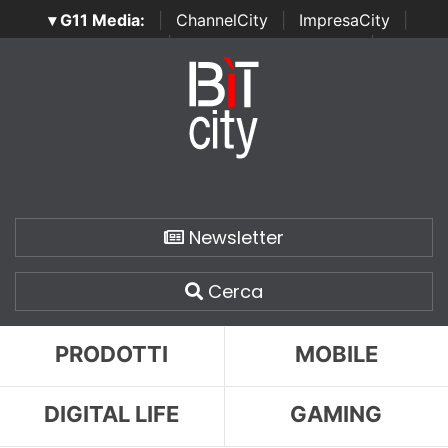
▾ G11 Media:
|
ChannelCity
|
ImpresaCity
|
SecurityOpenLab
|
Italian Channel Awards
|
Italian
Project Awards
|
Italian Security Awards
|
...
Newsletter
Cerca
PRODOTTI
MOBILE
DIGITAL LIFE
GAMING