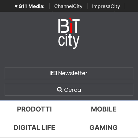
▾ G11 Media:
|
ChannelCity
|
ImpresaCity
|
SecurityOpenLab
|
Italian Channel Awards
|
Italian
Project Awards
|
Italian Security Awards
|
...
Newsletter
Cerca
PRODOTTI
MOBILE
DIGITAL LIFE
GAMING