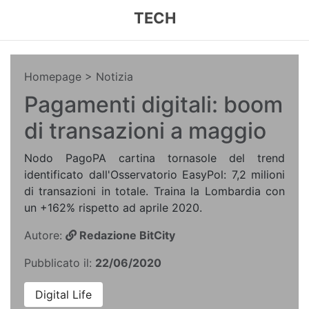
TECH
Homepage
> Notizia
Pagamenti digitali: boom
di transazioni a maggio
Nodo PagoPA cartina tornasole del trend
identificato dall'Osservatorio EasyPol: 7,2 milioni
di transazioni in totale. Traina la Lombardia con
un +162% rispetto ad aprile 2020.
Autore:
Redazione BitCity
Pubblicato il:
22/06/2020
Digital Life