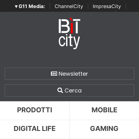
▾ G11 Media:
|
ChannelCity
|
ImpresaCity
|
SecurityOpenLab
|
Italian Channel Awards
|
Italian
Project Awards
|
Italian Security Awards
|
...
Newsletter
Cerca
PRODOTTI
MOBILE
DIGITAL LIFE
GAMING