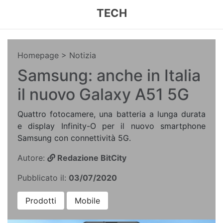
TECH
Homepage
> Notizia
Samsung: anche in Italia
il nuovo Galaxy A51 5G
Quattro fotocamere, una batteria a lunga durata
e display Infinity-O per il nuovo smartphone
Samsung con connettività 5G.
Autore:
Redazione BitCity
Pubblicato il:
03/07/2020
Prodotti
Mobile