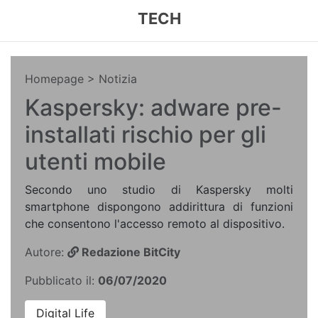
TECH
Homepage
> Notizia
Kaspersky: adware pre-
installati rischio per gli
utenti mobile
Secondo uno studio di Kaspersky molti
smartphone dispongono addirittura di funzioni
che consentono l'accesso remoto al dispositivo.
Autore:
Redazione BitCity
Pubblicato il:
06/07/2020
Digital Life