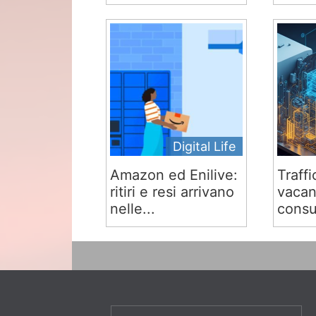
Digital Life
Amazon ed Enilive:
Traffi
ritiri e resi arrivano
vacan
nelle...
consu