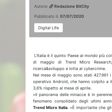
Autore:
Redazione BitCity
Pubblicato il:
07/07/2020
Digital Life
L’Italia è il quinto Paese al mondo più co
di maggio di Trend Micro Research, 
ricerca&sviluppo e lotta al cybercrime.
Nel mese di maggio sono stati 427.961 i 
operativo Android, che hanno colpito a l
3,6% rispetto al mese di aprile.
«Il panorama delle minacce è in perenne
fenomeno consolidato degli ultimi ann
Trend Micro Italia
. «È importante che gli