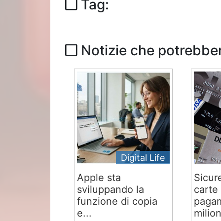
Tag:
Notizie che potrebber
Digital Life
Apple sta
Sicur
sviluppando la
carte 
funzione di copia
pagam
e...
milion