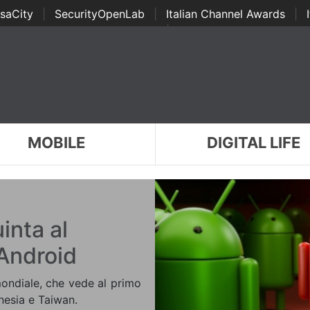
saCity
|
SecurityOpenLab
|
Italian Channel Awards
|
Awards
|
...
MOBILE
DIGITAL LIFE
inta al
Android
mondiale, che vede al primo
nesia e Taiwan.