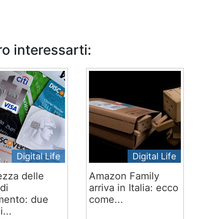
o interessarti:
Digital Life
Digital Life
ezza delle
Amazon Family
di
arriva in Italia: ecco
ento: due
come...
i...