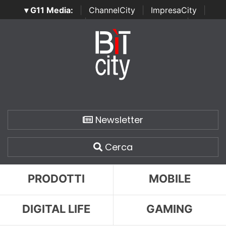
▾ G11 Media:
|
ChannelCity
|
ImpresaCity
|
SecurityOpenLab
|
Italian Channel Awards
|
Italian
Project Awards
|
Italian Security Awards
|
...
Newsletter
Cerca
PRODOTTI
MOBILE
DIGITAL LIFE
GAMING