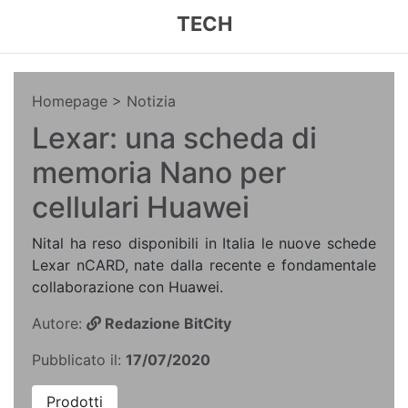
TECH
Homepage
> Notizia
Lexar: una scheda di
memoria Nano per
cellulari Huawei
Nital ha reso disponibili in Italia le nuove schede
Lexar nCARD, nate dalla recente e fondamentale
collaborazione con Huawei.
Autore:
Redazione BitCity
Pubblicato il:
17/07/2020
Prodotti