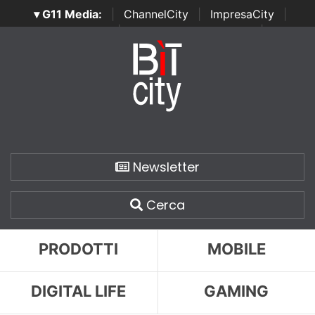
▾ G11 Media:
|
ChannelCity
|
ImpresaCity
|
SecurityOpenLab
|
Italian Channel Awards
|
Italian
Project Awards
|
Italian Security Awards
|
...
Newsletter
Cerca
PRODOTTI
MOBILE
DIGITAL LIFE
GAMING