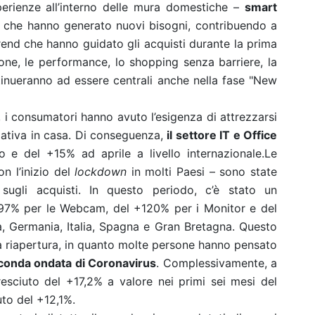
rienze all’interno delle mura domestiche –
smart
 che hanno generato nuovi bisogni, contribuendo a
trend che hanno guidato gli acquisti durante la prima
ione, le performance, lo shopping senza barriere, la
ntinueranno ad essere centrali anche nella fase "New
, i consumatori hanno avuto l’esigenza di attrezzarsi
rmativa in casa. Di conseguenza,
il settore IT e Office
e del +15% ad aprile a livello internazionale.Le
on l’inizio del
lockdown
in molti Paesi – sono state
 sugli acquisti. In questo periodo, c’è stato un
297% per le Webcam, del +120% per i Monitor e del
a, Germania, Italia, Spagna e Gran Bretagna. Questo
a riapertura, in quanto molte persone hanno pensato
econda ondata di Coronavirus
. Complessivamente, a
cresciuto del +17,2% a valore nei primi sei mesi del
to del +12,1%.