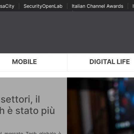
saCity
|
SecurityOpenLab
|
Italian Channel Awards
|
Awards
|
...
MOBILE
DIGITAL LIFE
settori, il
h è stato più
del mercato Tech globale è