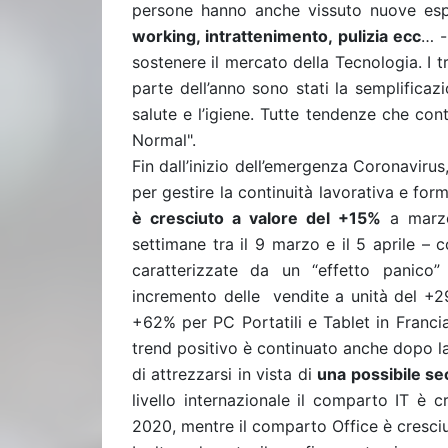
persone hanno anche vissuto nuove espe
working, intrattenimento, pulizia ecc
… -
sostenere il mercato della Tecnologia. I 
parte dell’anno sono stati la semplificaz
salute e l’igiene. Tutte tendenze che co
Normal".
Fin dall’inizio dell’emergenza Coronavirus
per gestire la continuità lavorativa e fo
è cresciuto a valore del +15%
a marzo 
settimane tra il 9 marzo e il 5 aprile – c
caratterizzate da un “effetto panico”
incremento delle vendite a unità del +
+62% per PC Portatili e Tablet in Franci
trend positivo è continuato anche dopo l
di attrezzarsi in vista di
una possibile s
livello internazionale il comparto IT è 
2020, mentre il comparto Office è cresciu