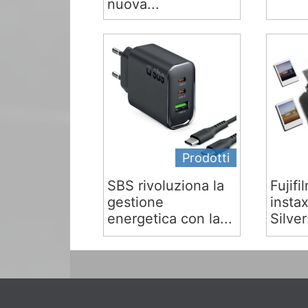
nuova...
Prodotti
SBS rivoluziona la
Fujifi
gestione
insta
energetica con la...
Silver: