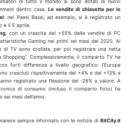
sumatori di tutto il mondo si sono dotati di nuovi
tainment dentro casa.
Le vendite di chiavette per lo
si
: nei Paesi Bassi, ad esempio, si è registrato un
e il 5 aprile.
ing
, con un crescita del +55% delle vendite di PC
atteristiche Gaming nei primi sei mesi del 2020. Al
e di TV sono crollate, per poi registrare una netta
ge Shopping”. Complessivamente, il comparto TV ha
on forti differenze a livello geografico: l’Europa
 sono cresciuti rispettivamente del +4% e del +13% a
 hanno registrato una flessione del -28% a valore. A
Elettronica di consumo (incluso il comparto Foto) ha
i sei mesi dell’anno.
rimanere sempre informato con le notizie di
BitCity.it