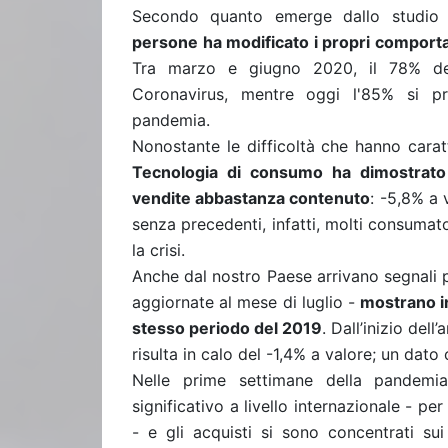
Secondo quanto emerge dallo studio 
persone ha modificato i propri comport
Tra marzo e giugno 2020, il 78% dei
Coronavirus, mentre oggi l'85% si p
pandemia.
Nonostante le difficoltà che hanno cara
Tecnologia di consumo ha dimostrato 
vendite abbastanza contenuto
: -5,8% a 
senza precedenti, infatti, molti consumato
la crisi.
Anche dal nostro Paese arrivano segnali pos
aggiornate al mese di luglio -
mostrano in
stesso periodo del 2019
. Dall’inizio del
risulta in calo del -1,4% a valore; un dato
Nelle prime settimane della pandemi
significativo a livello internazionale - p
- e gli acquisti si sono concentrati su