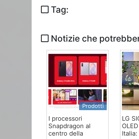
Tag:
Notizie che potrebber
Prodotti
I processori
LG S
Snapdragon al
OLED 
centro della
Italia: