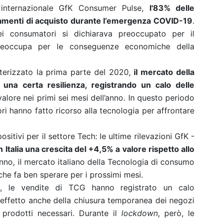
internazionale GfK Consumer Pulse,
l'83% delle
amenti di acquisto durante l’emergenza COVID-19
.
 consumatori si dichiarava preoccupato per il
reoccupa per le conseguenze economiche della
tterizzato la prima parte del 2020,
il mercato della
una certa resilienza, registrando un calo delle
valore nei primi sei mesi dell’anno. In questo periodo
ri hanno fatto ricorso alla tecnologia per affrontare
itivi per il settore Tech: le ultime rilevazioni GfK -
 Italia una crescita del +4,5% a valore rispetto allo
l’anno, il mercato italiano della Tecnologia di consumo
 che fa ben sperare per i prossimi mesi.
a, le vendite di TCG hanno registrato un calo
er effetto anche della chiusura temporanea dei negozi
i prodotti necessari. Durante il
lockdown
, però, le