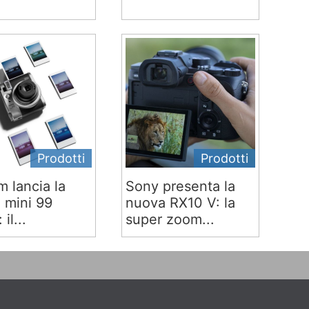
Prodotti
Prodotti
lm lancia la
Sony presenta la
x mini 99
nuova RX10 V: la
 il...
super zoom...