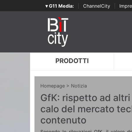
▾ G11 Media:
|
ChannelCity
|
Impre
PRODOTTI
Homepage
> Notizia
GfK: rispetto ad altri 
calo del mercato tec
contenuto
Secondo le rilevazioni GfK, il valore 