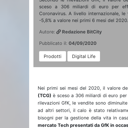
sceso a 306 miliardi di euro per effe
Coronavirus. A livello internazionale, le
-5,8% a valore nei primi 6 mesi del 2020
Autore:
Redazione BitCity
Pubblicato il:
04/09/2020
Prodotti
Digital Life
Nei primi sei mesi del 2020, il valore d
(TCG)
è sceso a 306 miliardi di euro per 
rilevazioni GfK, le vendite sono diminuite
ad altri settori, il calo è stato relativ
bisogni per la gestione della vita in cas
mercato Tech presentati da GfK in occas