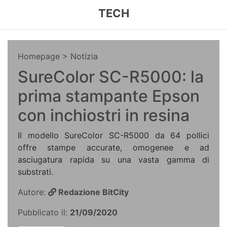
TECH
Homepage
> Notizia
SureColor SC-R5000: la
prima stampante Epson
con inchiostri in resina
Il modello SureColor SC-R5000 da 64 pollici
offre stampe accurate, omogenee e ad
asciugatura rapida su una vasta gamma di
substrati.
Autore:
Redazione BitCity
Pubblicato il:
21/09/2020