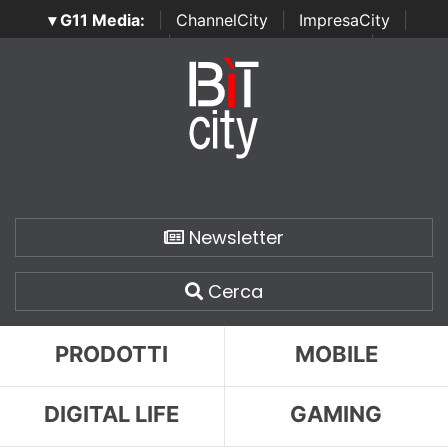
▾ G11 Media:
|
ChannelCity
|
ImpresaCity
|
SecurityOpenLab
|
Italian Channel Awards
|
Italian
Project Awards
|
Italian Security Awards
|
...
Newsletter
Cerca
PRODOTTI
MOBILE
DIGITAL LIFE
GAMING