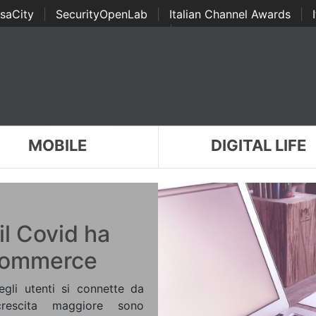
saCity
|
SecurityOpenLab
|
Italian Channel Awards
|
Awards
|
...
MOBILE
DIGITAL LIFE
il Covid ha
-commerce
egli utenti si connette da
rescita maggiore sono