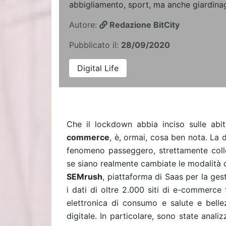
abbigliamento, sport, ma anche giardinag
Autore:
Redazione BitCity
Pubblicato il:
28/09/2020
Digital Life
Che il lockdown abbia inciso sulle abitu
commerce
, è, ormai, cosa ben nota. La 
fenomeno passeggero, strettamente colle
se siano realmente cambiate le modalità d
SEMrush
, piattaforma di Saas per la gest
i dati di oltre 2.000 siti di e-commerce t
elettronica di consumo e salute e belle
digitale. In particolare, sono state anali