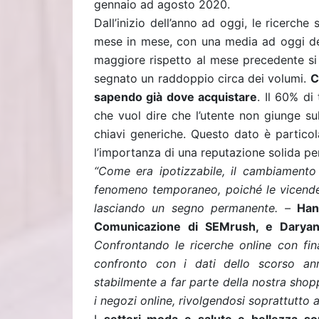
gennaio ad agosto 2020.
Dall’inizio dell’anno ad oggi, le ricerc
mese in mese, con una media ad oggi del 
maggiore rispetto al mese precedente si 
segnato un raddoppio circa dei volumi.
C
sapendo già dove acquistare
. Il 60% di 
che vuol dire che l’utente non giunge su
chiavi generiche. Questo dato è particol
l’importanza di una reputazione solida per 
“Come era ipotizzabile, il cambiamento
fenomeno temporaneo, poiché le vicende 
lasciando un segno permanente. –
Han
Comunicazione di SEMrush, e Darya
Confrontando le ricerche online con fina
confronto con i dati dello scorso an
stabilmente a far parte della nostra shop
i negozi online, rivolgendosi soprattutto a 