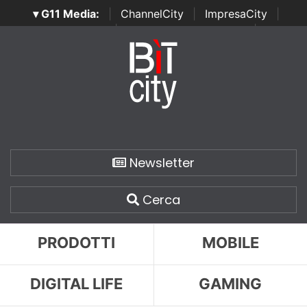
▾ G11 Media:
|
ChannelCity
|
ImpresaCity
|
SecurityOpenLab
|
Italian Channel Awards
|
Italian
Project Awards
|
Italian Security Awards
|
...
Newsletter
Cerca
PRODOTTI
MOBILE
DIGITAL LIFE
GAMING