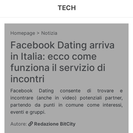
TECH
Homepage
> Notizia
Facebook Dating arriva
in Italia: ecco come
funziona il servizio di
incontri
Facebook Dating consente di trovare e
incontrare (anche in video) potenziali partner,
partendo da punti in comune come interessi,
eventi e gruppi.
Autore:
Redazione BitCity