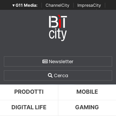
▾ G11 Media:
|
ChannelCity
|
ImpresaCity
|
SecurityOpenLab
|
Italian Channel Awards
|
Italian
Project Awards
|
Italian Security Awards
|
...
Newsletter
Cerca
PRODOTTI
MOBILE
DIGITAL LIFE
GAMING