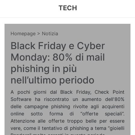
TECH
Homepage
> Notizia
Black Friday e Cyber
Monday: 80% di mail
phishing in più
nell’ultimo periodo
A pochi giorni dal Black Friday, Check Point
Software ha riscontrato un aumento dell'80%
delle campagne phishing rivolte agli acquirenti
online sotto forma di “offerte speciali”.
Attenzione alle offerte troppo belle per essere
vere, come il tentativo di phishing a tema “gioielli