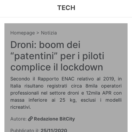
TECH
Homepage
> Notizia
Droni: boom dei
“patentini” per i piloti
complice il lockdown
Secondo il Rapporto ENAC relativo al 2019, in
Italia risultano registrati circa 8mila operatori
professionali nel settore droni e 12mila APR con
massa inferiore ai 25 kg, esclusi i modelli
ricreativi.
Autore:
Redazione BitCity
Pubblicato il:
25/11/2020