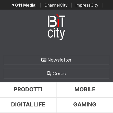
▾ G11 Media:
|
ChannelCity
|
ImpresaCity
|
SecurityOpenLab
|
Italian Channel Awards
|
Italian
Project Awards
|
Italian Security Awards
|
...
Newsletter
Cerca
PRODOTTI
MOBILE
DIGITAL LIFE
GAMING