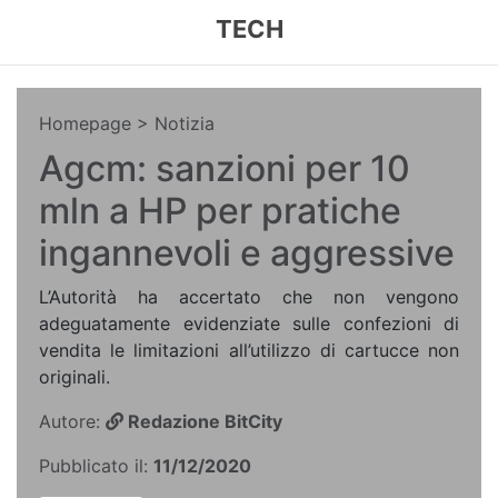
TECH
Homepage
> Notizia
Agcm: sanzioni per 10
mln a HP per pratiche
ingannevoli e aggressive
L’Autorità ha accertato che non vengono
adeguatamente evidenziate sulle confezioni di
vendita le limitazioni all’utilizzo di cartucce non
originali.
Autore:
Redazione BitCity
Pubblicato il:
11/12/2020