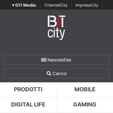
▾ G11 Media:
|
ChannelCity
|
ImpresaCity
|
SecurityOpenLab
|
Italian Channel Awards
|
Italian
Project Awards
|
Italian Security Awards
|
...
Newsletter
Cerca
PRODOTTI
MOBILE
DIGITAL LIFE
GAMING