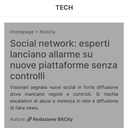
TECH
Homepage
> Notizia
Social network: esperti
lanciano allarme su
nuove piattaforme senza
controlli
Visionari segnala nuovi social in forte diffusione
dove mancano regole e controlli. Si rischia
escalation di abusi e violenza in rete e diffusione
di fake news.
Autore:
Redazione BitCity