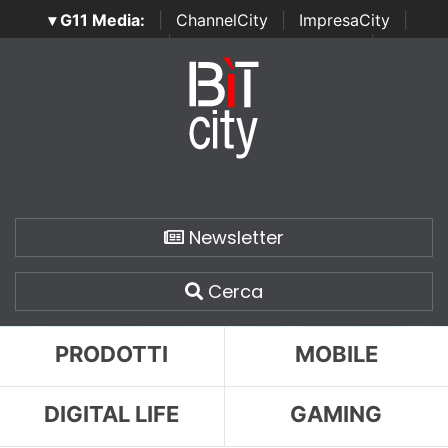
▾ G11 Media:
|
ChannelCity
|
ImpresaCity
|
SecurityOpenLab
|
Italian Channel Awards
|
Italian
Project Awards
|
Italian Security Awards
|
...
Newsletter
Cerca
PRODOTTI
MOBILE
DIGITAL LIFE
GAMING