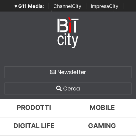
▾ G11 Media:
|
ChannelCity
|
ImpresaCity
|
SecurityOpenLab
|
Italian Channel Awards
|
Italian
Project Awards
|
Italian Security Awards
|
...
Newsletter
Cerca
PRODOTTI
MOBILE
DIGITAL LIFE
GAMING