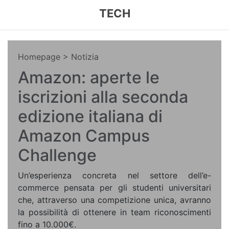
TECH
Homepage
> Notizia
Amazon: aperte le
iscrizioni alla seconda
edizione italiana di
Amazon Campus
Challenge
Un’esperienza concreta nel settore dell’e-
commerce pensata per gli studenti universitari
che, attraverso una competizione unica, avranno
la possibilità di ottenere in team riconoscimenti
fino a 10.000€.