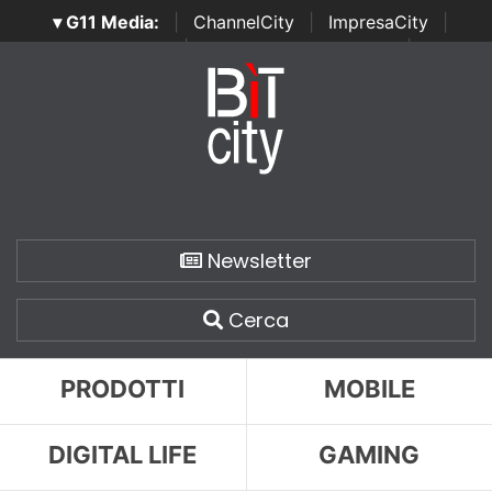
▾ G11 Media:
|
ChannelCity
|
ImpresaCity
|
SecurityOpenLab
|
Italian Channel Awards
|
Italian
Project Awards
|
Italian Security Awards
|
...
Newsletter
Cerca
PRODOTTI
MOBILE
DIGITAL LIFE
GAMING