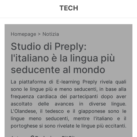
TECH
Homepage
> Notizia
Studio di Preply:
l'italiano è la lingua più
seducente al mondo
La piattaforma di E-learning Preply rivela quali
sono le lingue più e meno seducenti, in base alla
frequenza cardiaca dei partecipanti dopo aver
ascoltato delle avances in diverse lingue.
L'Olandese, il tedesco e il giapponese sono le
lingue meno seducenti, mentre l'italiano e il
portoghese si sono rivelate le lingue più eccitanti.