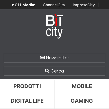
▾ G11 Media:
|
ChannelCity
|
ImpresaCity
|
SecurityOpenLab
|
Italian Channel Awards
|
Italian
Project Awards
|
Italian Security Awards
|
...
Newsletter
Cerca
PRODOTTI
MOBILE
DIGITAL LIFE
GAMING