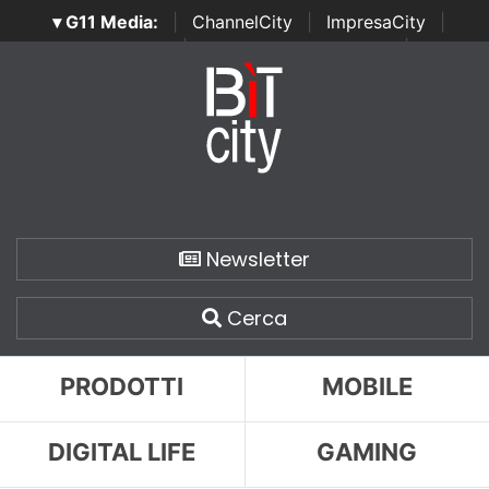
▾ G11 Media:
|
ChannelCity
|
ImpresaCity
|
SecurityOpenLab
|
Italian Channel Awards
|
Italian
Project Awards
|
Italian Security Awards
|
...
Newsletter
Cerca
PRODOTTI
MOBILE
DIGITAL LIFE
GAMING