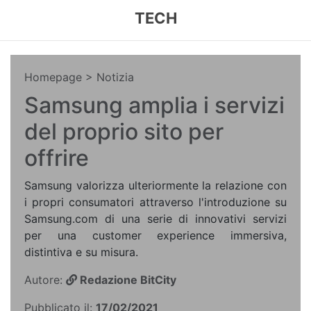
TECH
Homepage
> Notizia
Samsung amplia i servizi
del proprio sito per
offrire
Samsung valorizza ulteriormente la relazione con
i propri consumatori attraverso l'introduzione su
Samsung.com di una serie di innovativi servizi
per una customer experience immersiva,
distintiva e su misura.
Autore:
Redazione BitCity
Pubblicato il:
17/02/2021