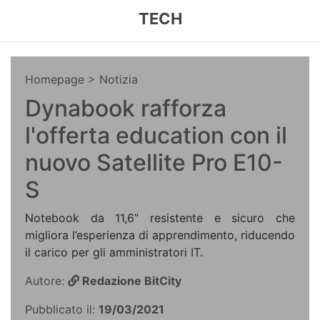
TECH
Homepage
> Notizia
Dynabook rafforza
l'offerta education con il
nuovo Satellite Pro E10-
S
Notebook da 11,6” resistente e sicuro che
migliora l’esperienza di apprendimento, riducendo
il carico per gli amministratori IT.
Autore:
Redazione BitCity
Pubblicato il:
19/03/2021