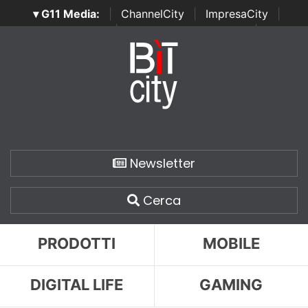
▾ G11 Media:
|
ChannelCity
|
ImpresaCity
|
SecurityOpenLab
|
Italian Channel Awards
|
Italian
Project Awards
|
Italian Security Awards
|
...
Newsletter
Cerca
PRODOTTI
MOBILE
DIGITAL LIFE
GAMING