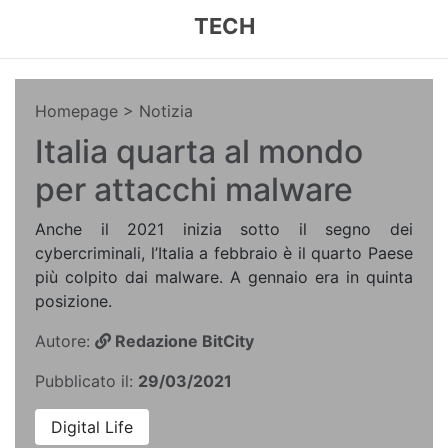
TECH
Homepage
> Notizia
Italia quarta al mondo
per attacchi malware
Anche il 2021 inizia sotto il segno dei
cybercriminali, l’Italia a febbraio è il quarto Paese
più colpito dai malware. A gennaio era in quinta
posizione.
Autore:
Redazione BitCity
Pubblicato il:
29/03/2021
Digital Life