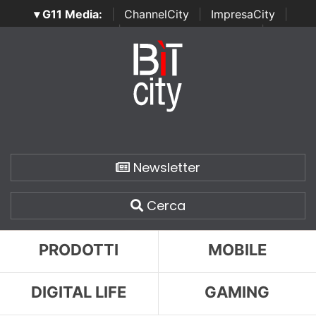
▾ G11 Media:
|
ChannelCity
|
ImpresaCity
|
SecurityOpenLab
|
Italian Channel Awards
|
Italian
Project Awards
|
Italian Security Awards
|
...
Newsletter
Cerca
PRODOTTI
MOBILE
DIGITAL LIFE
GAMING