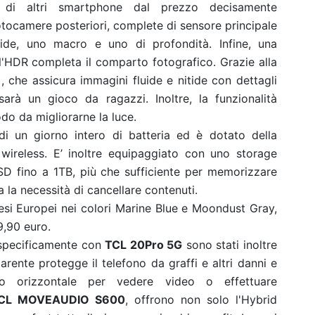
ri di altri smartphone dal prezzo decisamente
tocamere posteriori, complete di sensore principale
wide, uno macro e uno di profondità. Infine, una
ll'HDR completa il comparto fotografico.
Grazie alla
), che assicura immagini fluide e nitide con dettagli
sarà un gioco da ragazzi. Inoltre, la funzionalità
odo da migliorarne la luce.
i un giorno intero di batteria ed è dotato della
 wireless. E’ inoltre equipaggiato con uno storage
D fino a 1TB, più che sufficiente per memorizzare
 la necessità di cancellare contenuti.
aesi Europei nei colori Marine Blue e Moondust Gray,
9,90 euro.
 specificamente con
TCL 20Pro 5G
sono stati inoltre
arente protegge il telefono da graffi e altri danni e
o orizzontale per vedere video o effettuare
CL MOVEAUDIO S600
, offrono non solo l'Hybrid