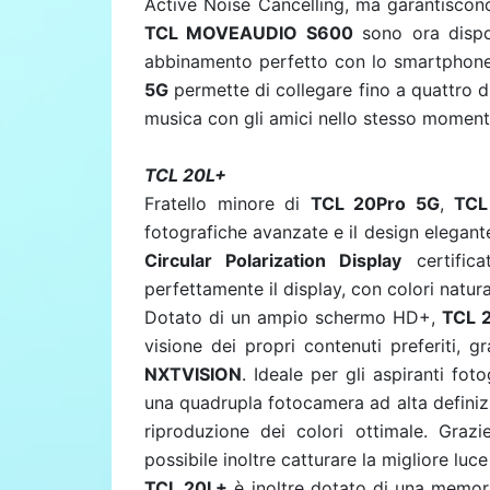
Active Noise Cancelling, ma garantiscono 
TCL MOVEAUDIO S600
sono ora dispo
abbinamento perfetto con lo smartphon
5G
permette di collegare fino a quattro d
musica con gli amici nello stesso moment
TCL 20L+
Fratello minore di
TCL 20Pro 5G
,
TCL
fotografiche avanzate e il design elegant
Circular Polarization Display
certific
perfettamente il display, con colori natur
Dotato di un ampio schermo HD+,
TCL 
visione dei propri contenuti preferiti, g
NXTVISION
.
Ideale per gli aspiranti fot
una quadrupla fotocamera ad alta definiz
riproduzione dei colori ottimale. Grazi
possibile inoltre catturare la migliore luce
TCL 20L+
è inoltre dotato di una memor