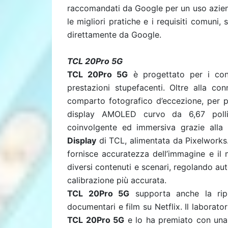
raccomandati da Google per un uso azie
le migliori pratiche e i requisiti comuni
direttamente da Google.
TCL 20Pro 5G
TCL 20Pro 5G
è progettato per i con
prestazioni stupefacenti. Oltre alla con
comparto fotografico d’eccezione, per por
display AMOLED curvo da 6,67 poll
coinvolgente ed immersiva grazie alla
Display
di TCL, alimentata da Pixelworks
fornisce accuratezza dell’immagine e il 
diversi contenuti e scenari, regolando a
calibrazione più accurata.
TCL 20Pro 5G
supporta anche la rip
documentari e film su Netflix.
Il laborato
TCL 20Pro 5G
e lo ha premiato con una 