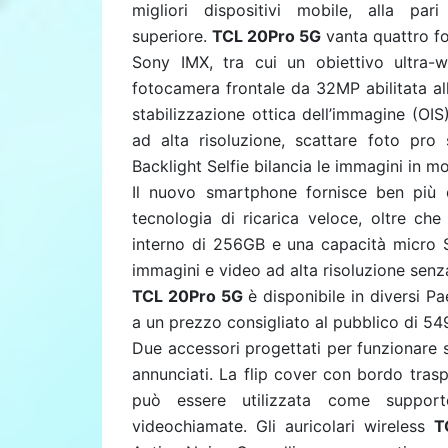
migliori dispositivi mobile, alla pa
superiore.
TCL 20Pro 5G
vanta quattro fo
Sony IMX, tra cui un obiettivo ultra-
fotocamera frontale da 32MP abilitata a
stabilizzazione ottica dell’immagine (OIS
ad alta risoluzione, scattare foto pro 
Backlight Selfie bilancia le immagini in m
Il nuovo smartphone fornisce ben più d
tecnologia di ricarica veloce, oltre che
interno di 256GB e una capacità micro S
immagini e video ad alta risoluzione senza
TCL 20Pro 5G
è disponibile in diversi P
a un prezzo consigliato al pubblico di 54
Due accessori progettati per funzionare
annunciati. La flip cover con bordo trasp
può essere utilizzata come support
videochiamate. Gli auricolari wireless
T