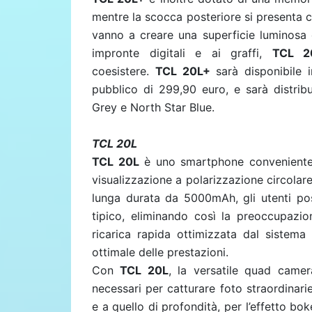
mentre la scocca posteriore si presenta con
vanno a creare una superficie luminosa e 
impronte digitali e ai graffi,
TCL 2
coesistere.
TCL 20L+
sarà disponibile i
pubblico di 299,90 euro, e sarà distrib
Grey e North Star Blue.
TCL 20L
TCL 20L
è uno smartphone conveniente,
visualizzazione a polarizzazione circolar
lunga durata da 5000mAh, gli utenti pos
tipico, eliminando così la preoccupazio
ricarica rapida ottimizzata dal sistem
ottimale delle prestazioni.
Con
TCL 20L
, la versatile quad came
necessari per catturare foto straordinari
e a quello di profondità, per l’effetto b