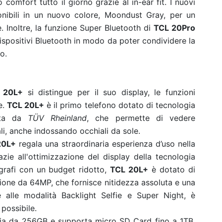
comfort tutto il giorno grazie al in-ear fit. I nuovi
nibili in un nuovo colore, Moondust Gray, per un
e.
Inoltre, la funzione Super Bluetooth di
TCL 20Pro
ispositivi Bluetooth in modo da poter condividere la
o.
 20L+
si distingue per il suo display, le funzioni
e.
TCL 20L+
è il primo telefono dotato di tecnologia
ata da
TÜV Rheinland
, che permette di vedere
ali, anche indossando occhiali da sole.
20L+
regala una straordinaria esperienza d’uso nella
razie all'ottimizzazione del display della tecnologia
ografi con un budget ridotto,
TCL 20L+
è dotato di
ione da 64MP, che fornisce nitidezza assoluta e una
e alle modalità Backlight Selfie e Super Night, è
 possibile.
ia da 256GB e supporta micro SD Card fino a 1TB,