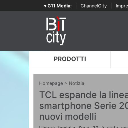
▾ G11 Media:
|
ChannelCity
|
Impre
PRODOTTI
Homepage
> Notizia
TCL espande la linea
smartphone Serie 20
nuovi modelli
L'intera famiglia Serie 20 è stata c