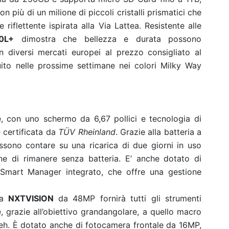
 più di un milione di piccoli cristalli prismatici che
riflettente ispirata alla Via Lattea. Resistente alle
0L+
dimostra che bellezza e durata possono
n diversi mercati europei al prezzo consigliato al
uito nelle prossime settimane nei colori Milky Way
 con uno schermo da 6,67 pollici e tecnologia di
e certificata da
TÜV Rheinland
. Grazie alla batteria a
sono contare su una ricarica di due giorni in uso
ne di rimanere senza batteria. E’ anche dotato di
a Smart Manager integrato, che offre una gestione
ra
NXTVISION
da 48MP fornirà tutti gli strumenti
e, grazie all’obiettivo grandangolare, a quello macro
okeh. È dotato anche di fotocamera frontale da 16MP,