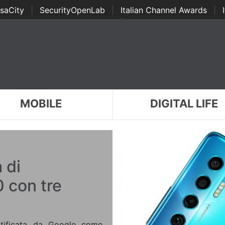
saCity
|
SecurityOpenLab
|
Italian Channel Awards
|
Awards
|
...
MOBILE
DIGITAL LIFE
 di
 con tre
ertificata da Google come