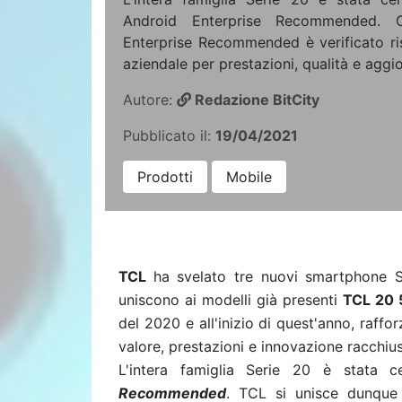
Android Enterprise Recommended. O
Enterprise Recommended è verificato rispe
aziendale per prestazioni, qualità e aggi
Autore:
Redazione BitCity
Pubblicato il:
19/04/2021
Prodotti
Mobile
TCL
ha
svelato
tre nuovi smartphone 
uniscono ai modelli già presenti
TCL 20 
del 2020 e all'inizio di quest'anno, raffo
valore, prestazioni e innovazione racchius
L'intera famiglia Serie 20 è stata
Recommended
. TCL si unisce dunque