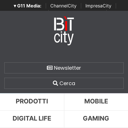
▾ G11 Media:
|
ChannelCity
|
ImpresaCity
|
SecurityOpenLab
|
Italian Channel Awards
|
Italian
Project Awards
|
Italian Security Awards
|
...
Newsletter
Cerca
PRODOTTI
MOBILE
DIGITAL LIFE
GAMING