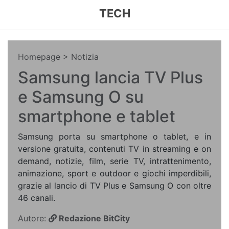
TECH
Homepage
> Notizia
Samsung lancia TV Plus
e Samsung O su
smartphone e tablet
Samsung porta su smartphone o tablet, e in
versione gratuita, contenuti TV in streaming e on
demand, notizie, film, serie TV, intrattenimento,
animazione, sport e outdoor e giochi imperdibili,
grazie al lancio di TV Plus e Samsung O con oltre
46 canali.
Autore:
Redazione BitCity