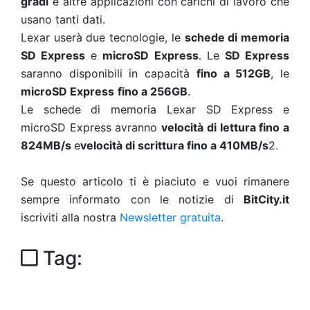
gradi
e altre applicazioni con carichi di lavoro che
usano tanti dati.
Lexar userà due tecnologie, le
schede di memoria
SD Express
e
microSD Express
. Le
SD Express
saranno disponibili in capacità
fino a 512GB
, le
microSD Express
fino a 256GB
.
Le schede di memoria Lexar SD Express e
microSD Express avranno
velocità di lettura fino a
824MB/s
e
velocità di scrittura fino a 410MB/s
2.
Se questo articolo ti è piaciuto e vuoi rimanere
sempre informato con le notizie di
BitCity.it
iscriviti alla nostra
Newsletter gratuita
.
Tag: