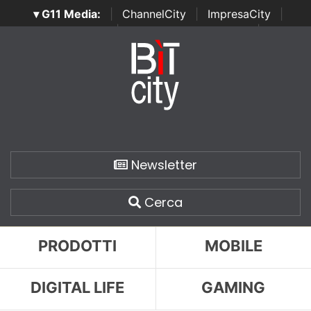
▾ G11 Media:
|
ChannelCity
|
ImpresaCity
|
SecurityOpenLab
|
Italian Channel Awards
|
Italian
Project Awards
|
Italian Security Awards
|
...
Newsletter
Cerca
PRODOTTI
MOBILE
DIGITAL LIFE
GAMING