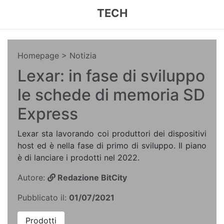
TECH
Homepage
> Notizia
Lexar: in fase di sviluppo
le schede di memoria SD
Express
Lexar sta lavorando coi produttori dei dispositivi
host ed è nella fase di primo di sviluppo. Il piano
è di lanciare i prodotti nel 2022.
Autore:
Redazione BitCity
Pubblicato il:
01/07/2021
Prodotti