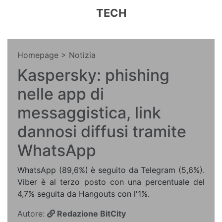
TECH
Homepage
> Notizia
Kaspersky: phishing
nelle app di
messaggistica, link
dannosi diffusi tramite
WhatsApp
WhatsApp (89,6%) è seguito da Telegram (5,6%).
Viber è al terzo posto con una percentuale del
4,7% seguita da Hangouts con l'1%.
Autore:
Redazione BitCity