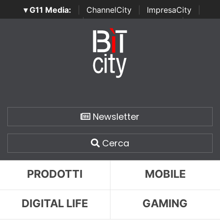
▾ G11 Media:
|
ChannelCity
|
ImpresaCity
|
SecurityOpenLab
|
Italian Channel Awards
|
Italian
Project Awards
|
Italian Security Awards
|
...
Newsletter
Cerca
PRODOTTI
MOBILE
DIGITAL LIFE
GAMING