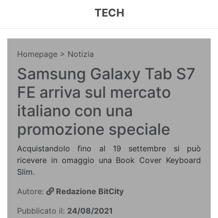
TECH
Homepage
> Notizia
Samsung Galaxy Tab S7
FE arriva sul mercato
italiano con una
promozione speciale
Acquistandolo fino al 19 settembre si può
ricevere in omaggio una Book Cover Keyboard
Slim.
Autore:
Redazione BitCity
Pubblicato il:
24/08/2021