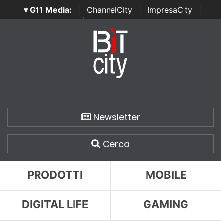
▾ G11 Media:
|
ChannelCity
|
ImpresaCity
|
SecurityOpenLab
|
Italian Channel Awards
|
Italian
Project Awards
|
Italian Security Awards
|
...
Newsletter
Cerca
PRODOTTI
MOBILE
DIGITAL LIFE
GAMING