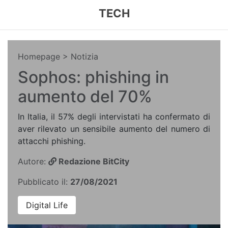
TECH
Homepage
> Notizia
Sophos: phishing in
aumento del 70%
In Italia, il 57% degli intervistati ha confermato di
aver rilevato un sensibile aumento del numero di
attacchi phishing.
Autore:
Redazione BitCity
Pubblicato il:
27/08/2021
Digital Life