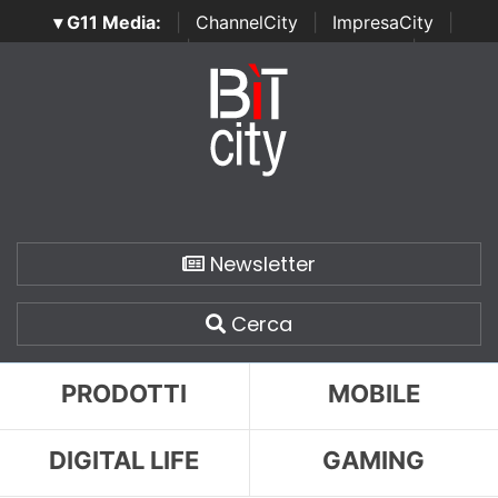
▾ G11 Media:
|
ChannelCity
|
ImpresaCity
|
SecurityOpenLab
|
Italian Channel Awards
|
Italian
Project Awards
|
Italian Security Awards
|
...
Newsletter
Cerca
PRODOTTI
MOBILE
DIGITAL LIFE
GAMING