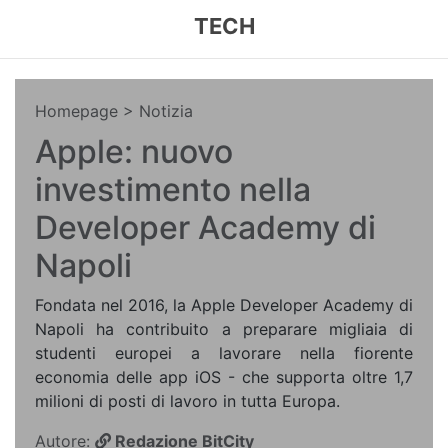
TECH
Homepage
> Notizia
Apple: nuovo
investimento nella
Developer Academy di
Napoli
Fondata nel 2016, la Apple Developer Academy di
Napoli ha contribuito a preparare migliaia di
studenti europei a lavorare nella fiorente
economia delle app iOS - che supporta oltre 1,7
milioni di posti di lavoro in tutta Europa.
Autore:
Redazione BitCity