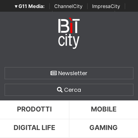
▾ G11 Media:
|
ChannelCity
|
ImpresaCity
|
SecurityOpenLab
|
Italian Channel Awards
|
Italian
Project Awards
|
Italian Security Awards
|
...
Newsletter
Cerca
PRODOTTI
MOBILE
DIGITAL LIFE
GAMING