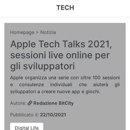
TECH
Homepage
> Notizia
Apple Tech Talks 2021,
sessioni live online per
gli sviluppatori
Apple organizza una serie con oltre 100 sessioni
e consulenze individuali che aiuterà gli
sviluppatori a creare nuove app e giochi.
Autore:
Redazione BitCity
Pubblicato il:
22/10/2021
Digital Life