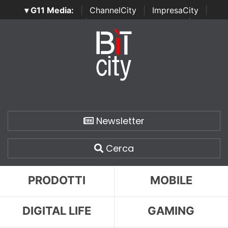
▾ G11 Media:
|
ChannelCity
|
ImpresaCity
|
SecurityOpenLab
|
Italian Channel Awards
|
Italian
Project Awards
|
Italian Security Awards
|
...
Newsletter
Cerca
PRODOTTI
MOBILE
DIGITAL LIFE
GAMING