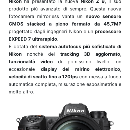
Nikon
ha presentato la nuova
Nikon Z 9
, il suo
prodotto più avanzato di sempre. Questa nuova
fotocamera mirrorless vanta un
nuovo sensore
CMOS stacked a pieno formato da 45,7MP
progettato dagli ingegneri Nikon e un
processore
EXPEED 7 ultrarapido
.
È dotata del
sistema autofocus più sofisticato di
Nikon
nonché del
tracking 3D aggiornato
,
funzionalità video
di primissimo livello, un
eccezionale
display del mirino elettronico
,
velocità di scatto fino a 120fps
con messa a fuoco
automatica completa, misurazione esposimetrica e
molto altro.