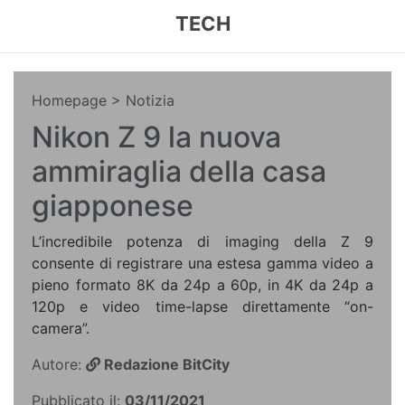
TECH
Homepage
> Notizia
Nikon Z 9 la nuova
ammiraglia della casa
giapponese
L’incredibile potenza di imaging della Z 9
consente di registrare una estesa gamma video a
pieno formato 8K da 24p a 60p, in 4K da 24p a
120p e video time-lapse direttamente “on-
camera”.
Autore:
Redazione BitCity
Pubblicato il:
03/11/2021