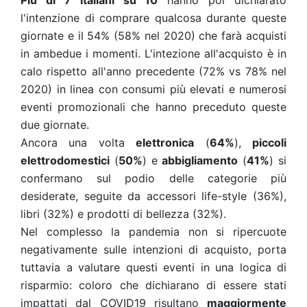
Più di 7 italiani su 10
hanno poi dichiarato
l'intenzione di comprare qualcosa durante queste
giornate e il 54% (58% nel 2020) che farà acquisti
in ambedue i momenti. L'intezione all'acquisto è in
calo rispetto all'anno precedente (72% vs 78% nel
2020) in linea con consumi più elevati e numerosi
eventi promozionali che hanno preceduto queste
due giornate.
Ancora una volta
elettronica
(
64%
),
piccoli
elettrodomestici
(
50%
) e
abbigliamento
(
41%
) si
confermano sul podio delle categorie più
desiderate, seguite da accessori life-style (36%),
libri (32%) e prodotti di bellezza (32%).
Nel complesso la pandemia non si ripercuote
negativamente sulle intenzioni di acquisto, porta
tuttavia a valutare questi eventi in una logica di
risparmio: coloro che dichiarano di essere stati
impattati dal COVID19 risultano
maggiormente