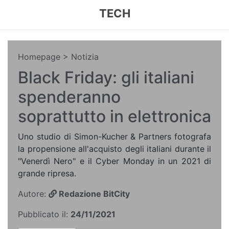
TECH
Homepage
> Notizia
Black Friday: gli italiani
spenderanno
soprattutto in elettronica
Uno studio di Simon-Kucher & Partners fotografa
la propensione all'acquisto degli italiani durante il
"Venerdì Nero" e il Cyber Monday in un 2021 di
grande ripresa.
Autore:
Redazione BitCity
Pubblicato il:
24/11/2021