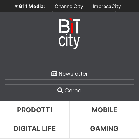
▾ G11 Media:
|
ChannelCity
|
ImpresaCity
|
SecurityOpenLab
|
Italian Channel Awards
|
Italian
Project Awards
|
Italian Security Awards
|
...
Newsletter
Cerca
PRODOTTI
MOBILE
DIGITAL LIFE
GAMING